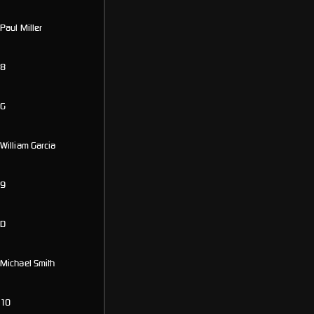
Paul Miller
8
G
William Garcia
9
D
Michael Smith
10