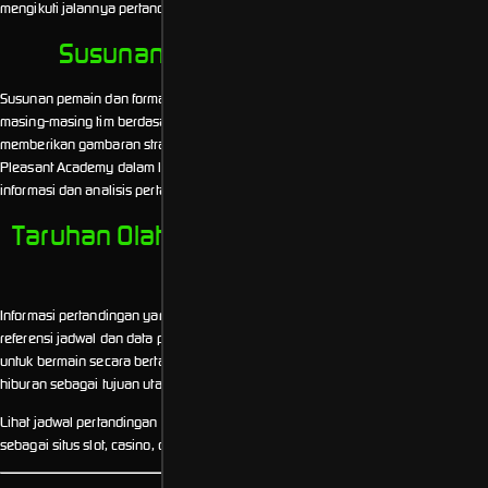
mengikuti jalannya pertandingan secara langsung.
Susunan Pemain & Formasi Tim
Susunan pemain dan formasi yang ditampilkan merupakan lineup awal dari
masing-masing tim berdasarkan data pertandingan. Informasi ini membantu
memberikan gambaran strategi yang digunakan oleh Tivoli Gardens dan Mount
Pleasant Academy dalam laga Ligue 1. Data lineup disajikan untuk keperluan
informasi dan analisis pertandingan.
Taruhan Olahraga Secara Bertanggung
Jawab
Informasi pertandingan yang ditampilkan di halaman ini bertujuan sebagai
referensi jadwal dan data pertandingan. GARUDHOKI mendorong pengguna
untuk bermain secara bertanggung jawab, memahami risiko, serta menjadikan
hiburan sebagai tujuan utama dalam mengikuti taruhan olahraga.
Lihat jadwal pertandingan lainnya di
Sports Book
atau kunjungi
GARUDHOKI
sebagai situs slot, casino, dan taruhan bola online terpercaya.