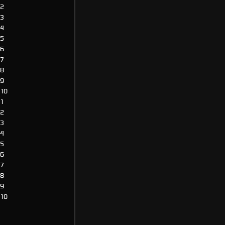
2
3
4
5
6
7
8
9
10
1
2
3
4
5
6
7
8
9
10
Starting Lineup