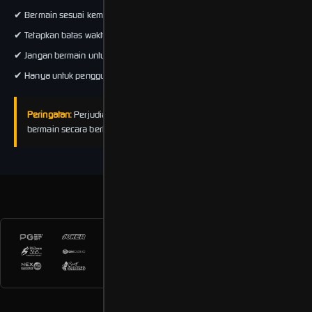
✔ Bermain sesuai kemampuan finansial
✔ Tetapkan batas waktu & batas deposit
✔ Jangan bermain untuk mengejar kerugian
✔ Hanya untuk pengguna berusia 18+ tahun
Peringatan:
Perjudian memiliki risiko kecanduan. Pastikan Anda
bermain secara bertanggung jawab.
Penyedia Games