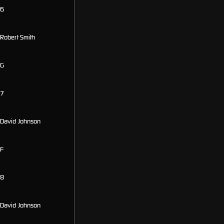
6
Robert Smith
G
7
David Johnson
F
8
David Johnson