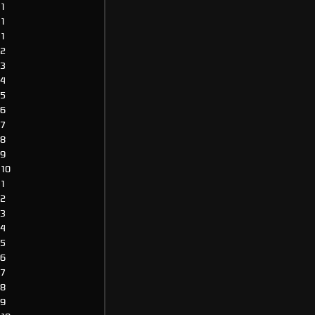
1
1
1
2
3
4
5
6
7
8
9
10
1
2
3
4
5
6
7
8
9