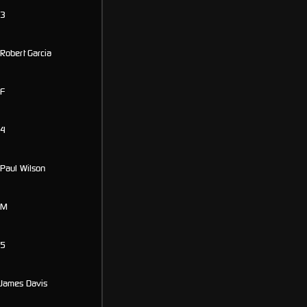
3
Robert Garcia
F
4
Paul Wilson
M
5
James Davis