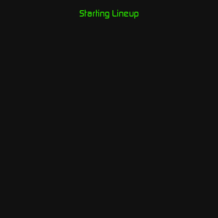
Starting Lineup