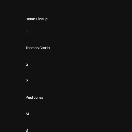
Home Lineup
1
Thomas Garcia
G
2
Paul Jones
M
3