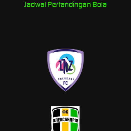
Jadwal Pertandingan Bola