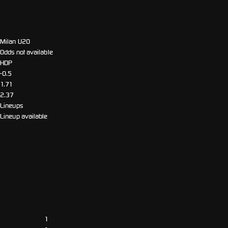
Milan U20
Odds not available
HDP
-0.5
1.71
2.37
Lineups
Lineup available
1