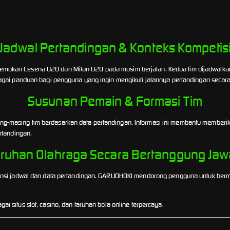
Jadwal Pertandingan & Konteks Kompetis
emukan Cesena U20 dan Milan U20 pada musim berjalan. Kedua tim dijadwalkan b
ebagai panduan bagi pengguna yang ingin mengikuti jalannya pertandingan secar
Susunan Pemain & Formasi Tim
ing-masing tim berdasarkan data pertandingan. Informasi ini membantu member
ertandingan.
ruhan Olahraga Secara Bertanggung Ja
ferensi jadwal dan data pertandingan. GARUDHOKI mendorong pengguna untuk ber
ai situs slot, casino, dan taruhan bola online terpercaya.