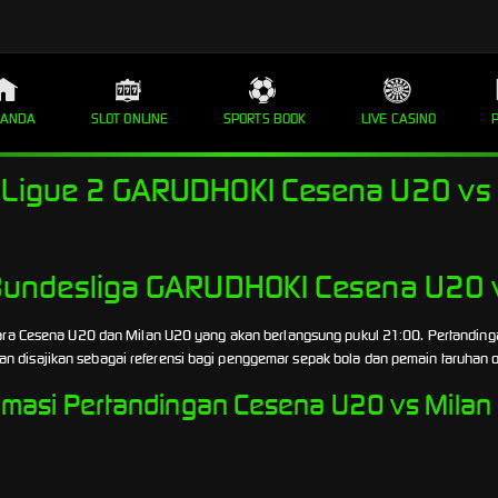
RANDA
SLOT ONLINE
SPORTS BOOK
LIVE CASINO
a Ligue 2 GARUDHOKI Cesena U20 vs
 Bundesliga GARUDHOKI Cesena U2
ra Cesena U20 dan Milan U20 yang akan berlangsung pukul 21:00. Pertandinga
ngan disajikan sebagai referensi bagi penggemar sepak bola dan pemain taruhan
rmasi Pertandingan Cesena U20 vs Mila