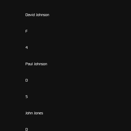
David Johnson
F
4
Paul Johnson
D
5
John Jones
D