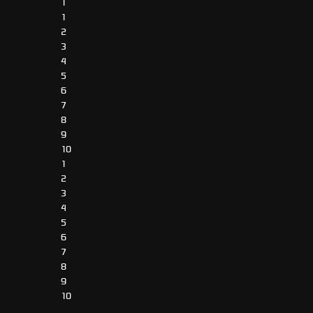
1
1
2
3
4
5
6
7
8
9
10
1
2
3
4
5
6
7
8
9
10