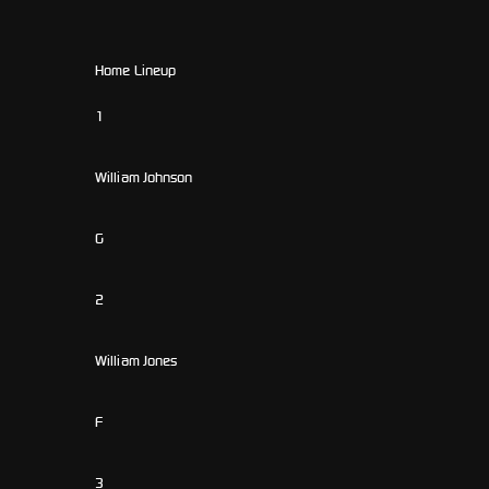
Home Lineup
1
William Johnson
G
2
William Jones
F
3