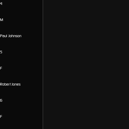
4
M
Paul Johnson
5
F
Robert Jones
6
F