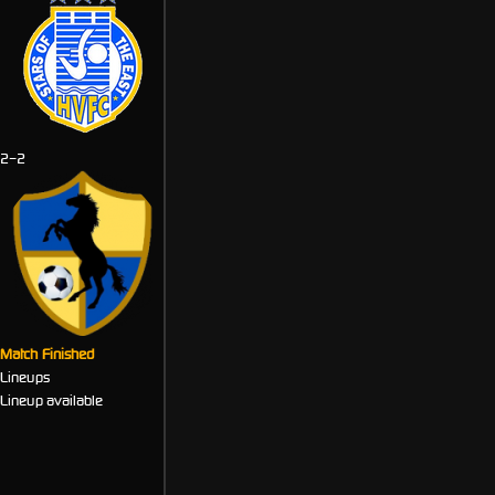
Harbour View
2
–
2
Racing United
Match Finished
Lineups
Lineup available
Home Team
4-3-3