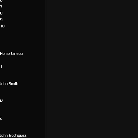
6
7
8
9
10
Starting Lineup
Home Lineup
1
John Smith
M
2
John Rodriguez