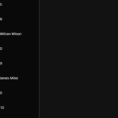
G
8
William Wilson
D
9
James Miller
D
10