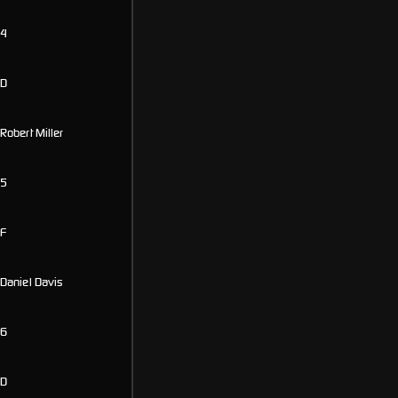
4
D
Robert Miller
5
F
Daniel Davis
6
D