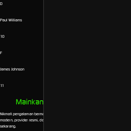
D
Paul Williams
10
F
James Johnson
11
Mainkan Slot Online Terpercaya
Nikmati pengalaman bermain slot online terbaik dengan sistem keamanan
modern, provider resmi, dan transaksi cepat. Pilih permainan favorit Anda
sekarang.