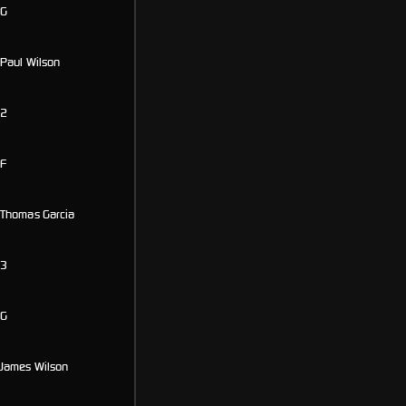
G
Paul Wilson
2
F
Thomas Garcia
3
G
James Wilson