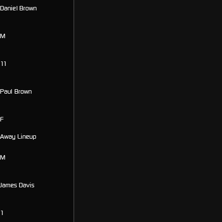
Daniel Brown
M
11
Paul Brown
F
Away Lineup
M
James Davis
1