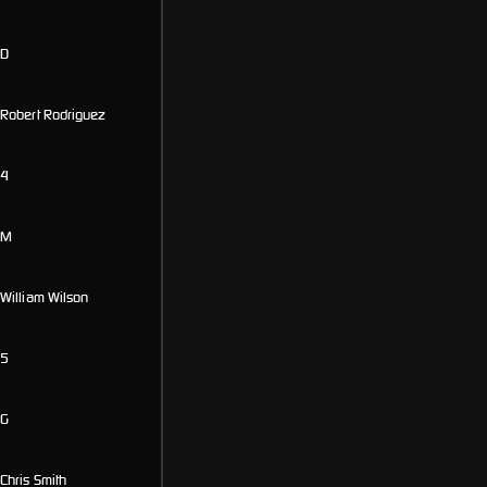
D
Robert Rodriguez
4
M
William Wilson
5
G
Chris Smith