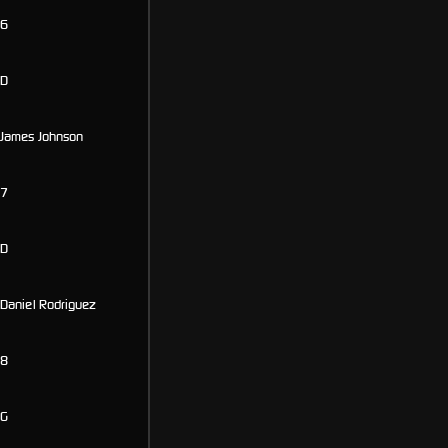
6
D
James Johnson
7
D
Daniel Rodriguez
8
G