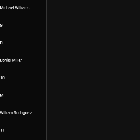
Michael Williams
9
D
Daniel Miller
10
M
William Rodriguez
11