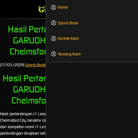
Home
Sports Book
Hasil Pertandingan Liga Ligue 2
GARUDHOKI Farnborough 4-2
Kontak Kami
Chelmsford City 27 Maret 2026
Tentang Kami
27/03/2026
Sports Book
Hasil Pertandingan Liga J1 League
GARUDHOKI Farnborough 4-2
Chelmsford City 26/03/2026
Hasil pertandingan J1 League tanggal 26/03/2026 antara Farnborough dan
Chelmsford City berakhir dengan skor 4-2. Pertandingan ini merupakan bagian
dari kompetisi resmi J1 League dan telah selesai dimainkan. Informasi
pertandingan disajikan sebagai referensi bagi penggemar sepak bola dan