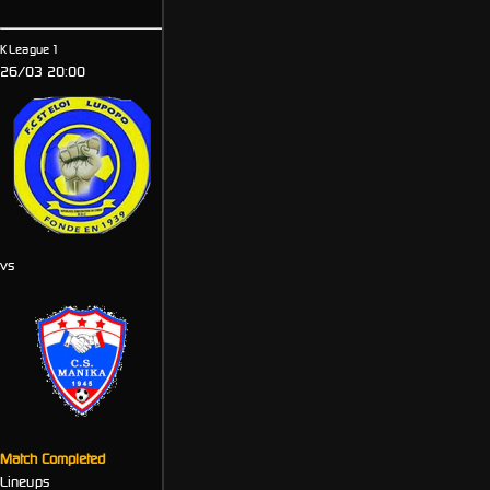
K League 1
26/03 20:00
Saint Eloi Lupopo
vs
CS Manika
Match Completed
Lineups