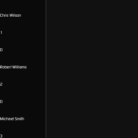
Chris Wilson
1
D
Robert Williams
2
D
Michael Smith
3