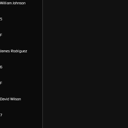
William Johnson
5
F
James Rodriguez
6
F
David Wilson
7