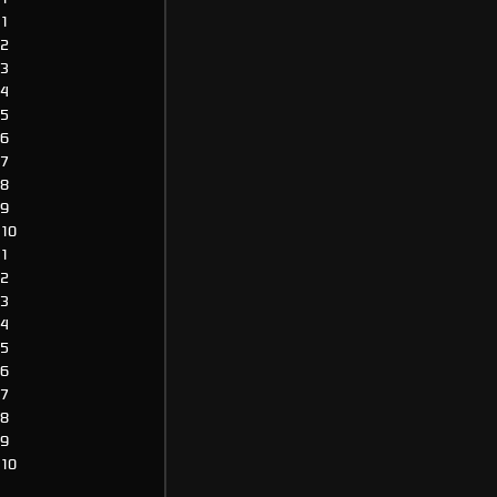
1
2
3
4
5
6
7
8
9
10
1
2
3
4
5
6
7
8
9
10