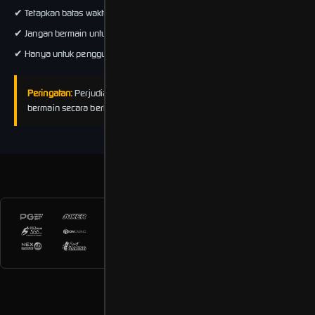
✔ Tetapkan batas waktu & batas deposit
✔ Jangan bermain untuk mengejar kerugian
✔ Hanya untuk pengguna berusia 18+ tahun
Peringatan:
Perjudian memiliki risiko kecanduan. Pastikan Anda
bermain secara bertanggung jawab.
Penyedia Games
Metode Pembayaran