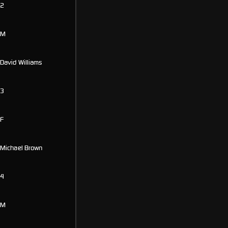
2
M
David Williams
3
F
Michael Brown
4
M