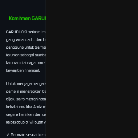
Komitmen GARUDHOKI terhadap Responsible Gambling
GARUDHOKI berkomitmen untuk menyediakan lingkungan permainan
yang aman, adil, dan bertanggung jawab. Kami mendorong seluruh
pengguna untuk bermain secara sadar dan tidak menjadikan aktivitas
taruhan sebagai sumber pendapatan utama. Permainan slot online dan
taruhan olahraga harus diperlakukan sebagai bentuk hiburan, bukan
kewajiban finansial.
Untuk menjaga pengalaman bermain yang sehat, kami menyarankan
pemain menetapkan batas deposit, mengelola waktu bermain secara
bijak, serta menghindari keputusan emosional saat mengalami
kekalahan. Jika Anda merasa kesulitan mengontrol aktivitas bermain,
segera hentikan dan cari bantuan profesional dari lembaga dukungan
terpercaya di wilayah Anda.
✔ Bermain sesuai kemampuan finansial