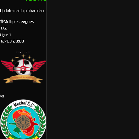
Update match pilihan dan odds.
⚽
Multiple Leagues
1
X
2
Ligue 1
12/03 20:00
Lifofane
vs