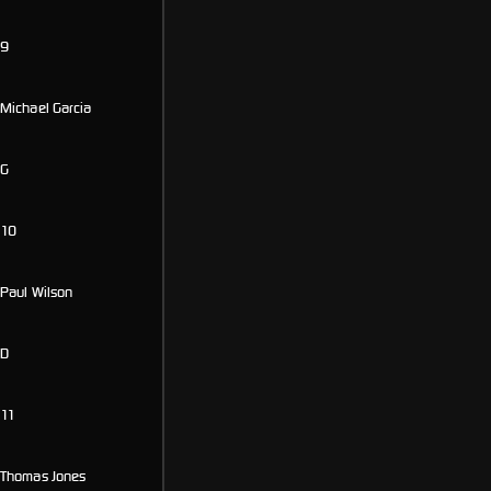
9
Michael Garcia
G
10
Paul Wilson
D
11
Thomas Jones