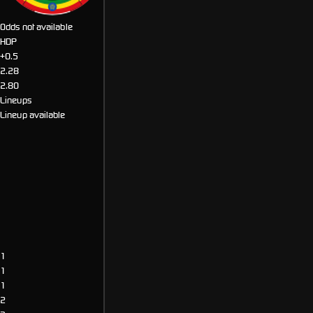
LDF
Odds not available
HDP
+0.5
2.28
2.80
Lineups
Lineup available
Home Team
4-2-3-1
Away Team
4-2-3-1
1
1
1
2