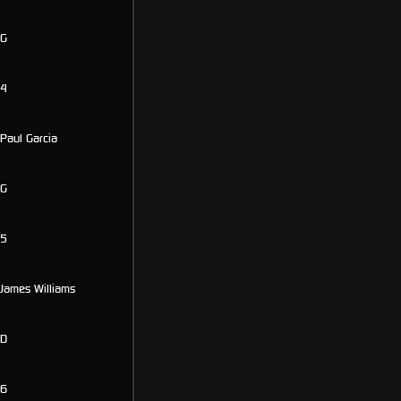
G
4
Paul Garcia
G
5
James Williams
D
6