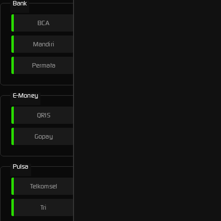
Bank
BCA
BNI
BRI
Mandiri
Cimb Niaga
Danamon
Permata
Panin
E-Money
QRIS
Dana
OVO
Gopay
LinkAja
Pulsa
Telkomsel
XL Axiata
Axis
Tri