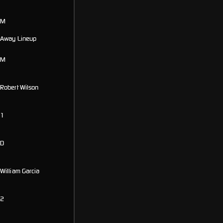
M
Away Lineup
M
Robert Wilson
1
D
William Garcia
2