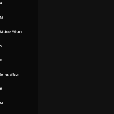
4
M
Michael Wilson
5
D
James Wilson
6
M