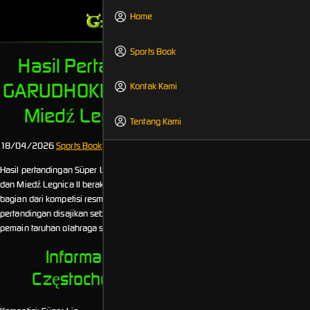
Home
Sports Book
Hasil Pertandingan Liga Ligue 2
GARUDHOKI SKRA Częstochowa 1-0
Kontak Kami
Miedź Legnica II 18 April 2026
Tentang Kami
18/04/2026
Sports Book
Hasil pertandingan Süper Lig tanggal 26/03/2026 antara SKRA Częstochowa
dan Miedź Legnica II berakhir dengan skor 1-0. Pertandingan ini merupakan
bagian dari kompetisi resmi Süper Lig dan telah selesai dimainkan. Informasi
pertandingan disajikan sebagai referensi bagi penggemar sepak bola dan
pemain taruhan olahraga secara bertanggung jawab.
Informasi Pertandingan SKRA
Częstochowa vs Miedź Legnica II