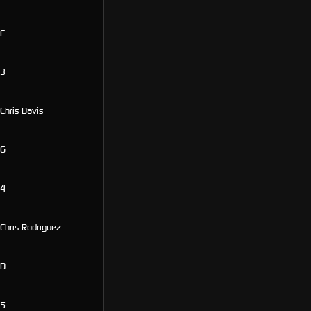
F
3
Chris Davis
G
4
Chris Rodriguez
D
5