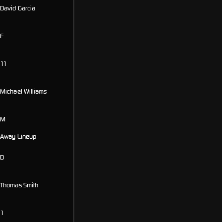
David Garcia
F
11
Michael Williams
M
Away Lineup
D
Thomas Smith
1