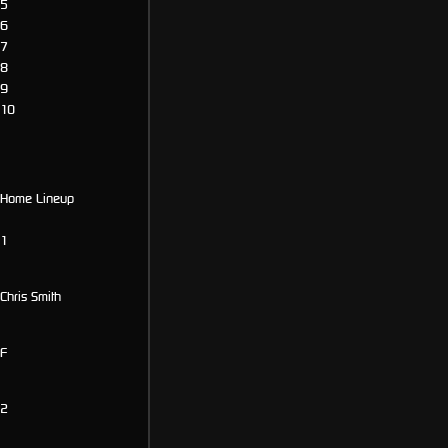
5
6
7
8
9
10
Starting Lineup
Home Lineup
1
Chris Smith
F
2