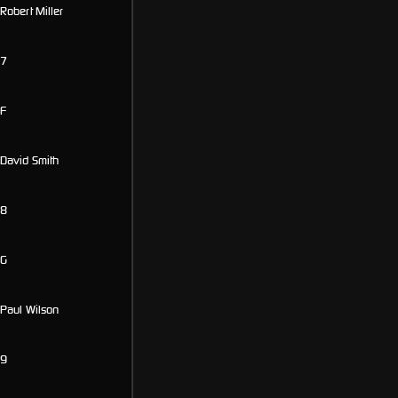
Robert Miller
7
F
David Smith
8
G
Paul Wilson
9