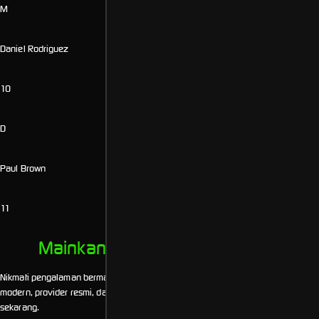
M
Daniel Rodriguez
10
D
Paul Brown
11
Mainkan Slot Online Terpercaya
Nikmati pengalaman bermain slot online terbaik dengan sistem keamanan
modern, provider resmi, dan transaksi cepat. Pilih permainan favorit Anda
sekarang.