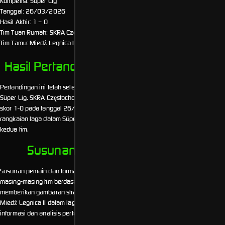
Kompetisi: Süper Lig
Tanggal: 26/03/2026
Hasil Akhir: 1 – 0
Tim Tuan Rumah: SKRA Częstochowa
Tim Tamu: Miedź Legnica II
Hasil Pertandingan & Konteks Kompetisi
Pertandingan ini telah selesai dimainkan sebagai bagian dari jadwal resmi
Süper Lig. SKRA Częstochowa berhasil mengalahkan Miedź Legnica II dengan
skor 1-0 pada tanggal 26/03/2026. Hasil pertandingan ini menjadi bagian dari
rangkaian laga dalam Süper Lig dan akan mempengaruhi posisi klasemen
kedua tim.
Susunan Pemain & Formasi Tim
Susunan pemain dan formasi yang ditampilkan merupakan lineup awal dari
masing-masing tim berdasarkan data pertandingan. Informasi ini membantu
memberikan gambaran strategi yang digunakan oleh SKRA Częstochowa dan
Miedź Legnica II dalam laga Süper Lig. Data lineup disajikan untuk keperluan
informasi dan analisis pertandingan.