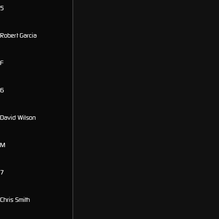
5
Robert Garcia
F
6
David Wilson
M
7
Chris Smith