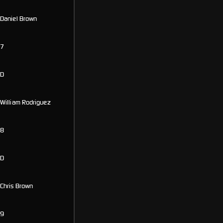
Daniel Brown
7
D
William Rodriguez
8
D
Chris Brown
9