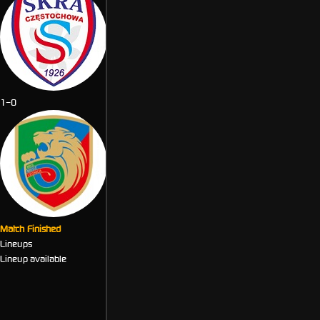
SKRA Częstochowa
1
–
0
Miedź Legnica II
Match Finished
Lineups
Lineup available
Home Team
4-2-3-1