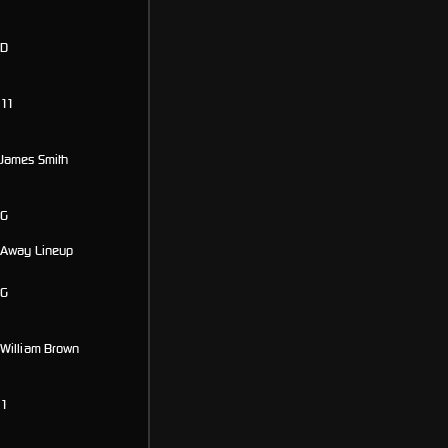
D
11
James Smith
G
Away Lineup
G
William Brown
1