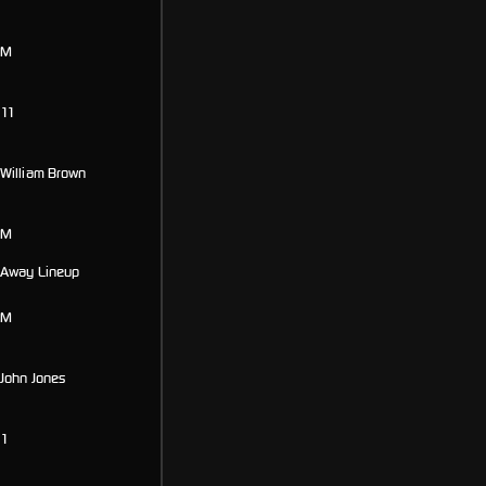
M
11
William Brown
M
Away Lineup
M
John Jones
1