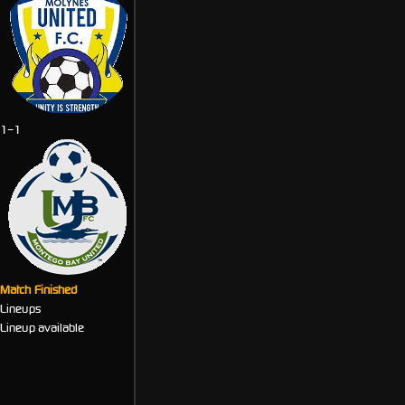
Molynes United
1
–
1
Montego Bay United
Match Finished
Lineups
Lineup available
Home Team
4-2-3-1