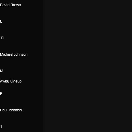
David Brown
G
11
Michael Johnson
M
Away Lineup
F
Paul Johnson
1