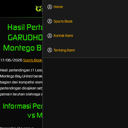
Home
Sports Book
Hasil Pertandingan Liga Ligue 2
GARUDHOKI Molynes United 1-1
Kontak Kami
Montego Bay United 17 Juni 2026
Tentang Kami
17/06/2026
Sports Book
Hasil pertandingan J1 League tanggal 26/03/2026 antara Molynes United dan
Montego Bay United berakhir dengan skor 1-1. Pertandingan ini merupakan
bagian dari kompetisi resmi J1 League dan telah selesai dimainkan. Informasi
pertandingan disajikan sebagai referensi bagi penggemar sepak bola dan
pemain taruhan olahraga secara bertanggung jawab.
Informasi Pertandingan Molynes United
vs Montego Bay United