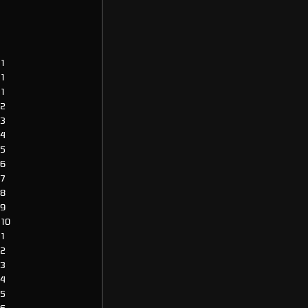
4-3-3
1
1
1
2
3
4
5
6
7
8
9
10
1
2
3
4
5