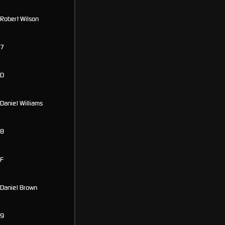
Robert Wilson
7
D
Daniel Williams
8
F
Daniel Brown
9