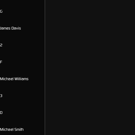
G
James Davis
2
F
Michael Williams
3
D
Michael Smith