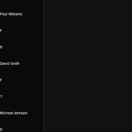
Paul Williams
F
6
David Smith
F
7
Michael Johnson
D