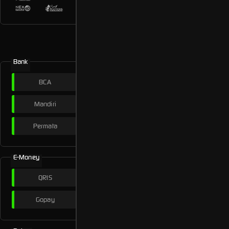
Metode Pembayaran
Bank
BCA
BNI
BRI
Mandiri
Cimb Niaga
Danamon
Permata
Panin
E-Money
QRIS
Dana
OVO
Gopay
LinkAja