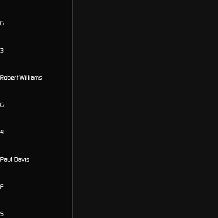
G
3
Robert Williams
G
4
Paul Davis
F
5