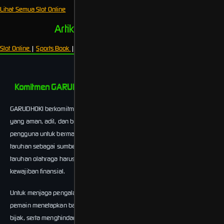
Lihat Semua Slot Online
Artikel Slot Online Terbaru
Slot Online
|
Sports Book
|
Beranda
Komitmen GARUDHOKI terhadap Responsible Gambling
GARUDHOKI berkomitmen untuk menyediakan lingkungan permainan
yang aman, adil, dan bertanggung jawab. Kami mendorong seluruh
pengguna untuk bermain secara sadar dan tidak menjadikan aktivitas
taruhan sebagai sumber pendapatan utama. Permainan slot online dan
taruhan olahraga harus diperlakukan sebagai bentuk hiburan, bukan
kewajiban finansial.
Untuk menjaga pengalaman bermain yang sehat, kami menyarankan
pemain menetapkan batas deposit, mengelola waktu bermain secara
bijak, serta menghindari keputusan emosional saat mengalami