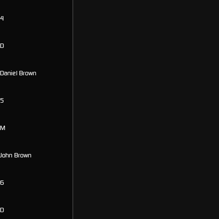
4
D
Daniel Brown
5
M
John Brown
6
D