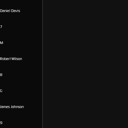
Daniel Davis
7
M
Robert Wilson
8
G
James Johnson
9