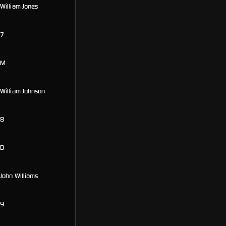
William Jones
7
M
William Johnson
8
D
John Williams
9