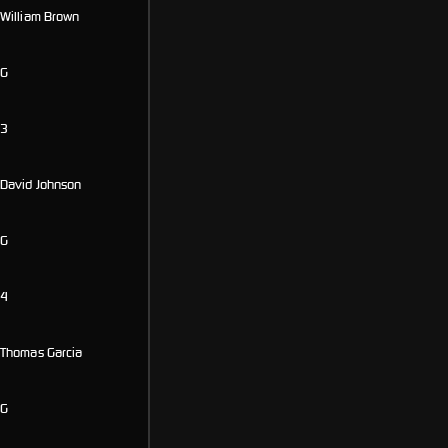
William Brown
G
3
David Johnson
G
4
Thomas Garcia
G