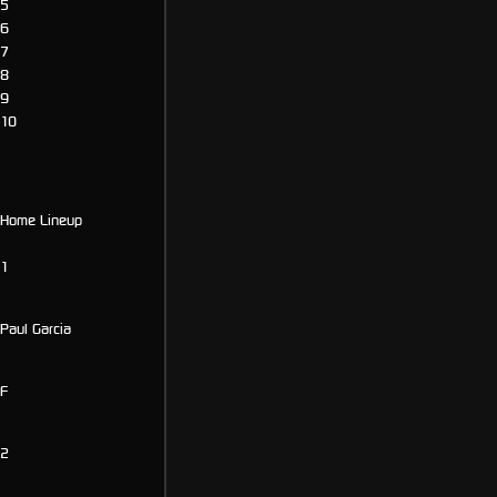
5
6
7
8
9
10
Starting Lineup
Home Lineup
1
Paul Garcia
F
2