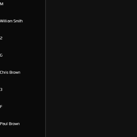
M
William Smith
2
G
Chris Brown
3
F
Paul Brown