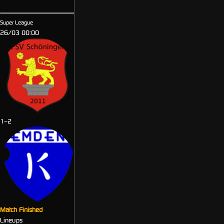
Super League
26/03 00:00
Schöningen
1
–
2
Kickers Emden
Match Finished
Lineups