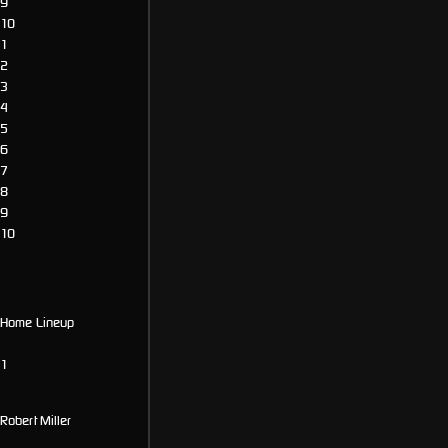
9
10
1
2
3
4
5
6
7
8
9
10
Starting Lineup
Home Lineup
1
Robert Miller