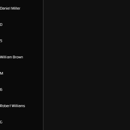
Daniel Miller
D
5
William Brown
M
6
Robert Williams
G