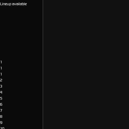
Lineup available
Home Team
3-4-3
Away Team
3-4-3
1
1
1
2
3
4
5
6
7
8
9
10