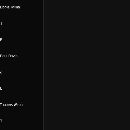
Daniel Miller
1
F
Paul Davis
2
G
Thomas Wilson
3