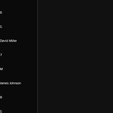
6
G
David Miller
7
M
James Johnson
8
G