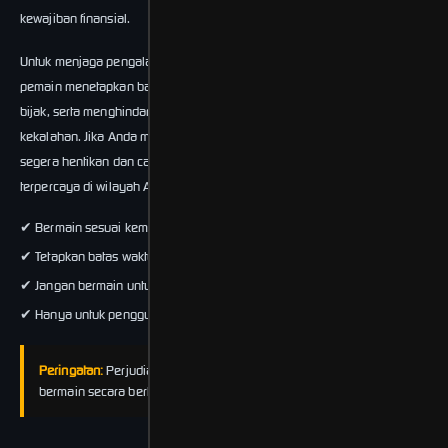
kewajiban finansial.
Untuk menjaga pengalaman bermain yang sehat, kami menyarankan
pemain menetapkan batas deposit, mengelola waktu bermain secara
bijak, serta menghindari keputusan emosional saat mengalami
kekalahan. Jika Anda merasa kesulitan mengontrol aktivitas bermain,
segera hentikan dan cari bantuan profesional dari lembaga dukungan
terpercaya di wilayah Anda.
✔ Bermain sesuai kemampuan finansial
✔ Tetapkan batas waktu & batas deposit
✔ Jangan bermain untuk mengejar kerugian
✔ Hanya untuk pengguna berusia 18+ tahun
Peringatan:
Perjudian memiliki risiko kecanduan. Pastikan Anda
bermain secara bertanggung jawab.