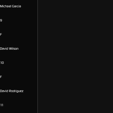
Michael Garcia
9
F
David Wilson
10
F
David Rodriguez
11