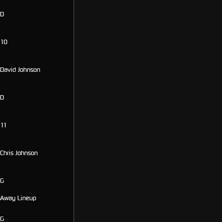
D
10
David Johnson
D
11
Chris Johnson
G
Away Lineup
G