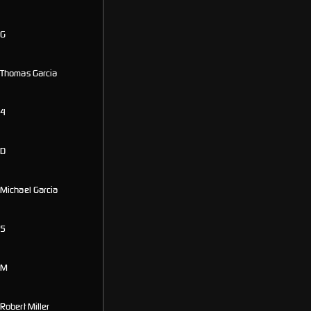
G
Thomas Garcia
4
D
Michael Garcia
5
M
Robert Miller