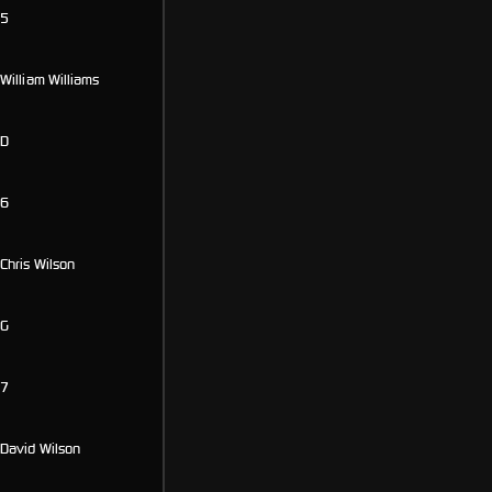
5
William Williams
D
6
Chris Wilson
G
7
David Wilson