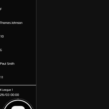
F
Thomas Johnson
10
G
Paul Smith
11
K League 1
26/03 00:00