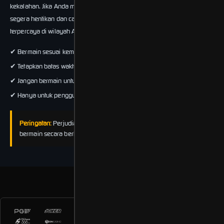
kekalahan. Jika Anda merasa kesulitan mengontrol aktivitas bermain,
segera hentikan dan cari bantuan profesional dari lembaga dukungan
terpercaya di wilayah Anda.
✔ Bermain sesuai kemampuan finansial
✔ Tetapkan batas waktu & batas deposit
✔ Jangan bermain untuk mengejar kerugian
✔ Hanya untuk pengguna berusia 18+ tahun
Peringatan:
Perjudian memiliki risiko kecanduan. Pastikan Anda
bermain secara bertanggung jawab.
Penyedia Games