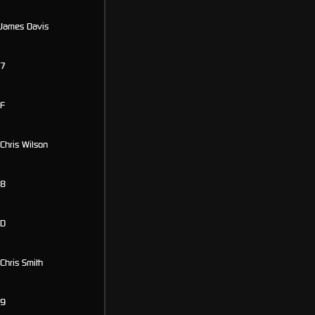
James Davis
7
F
Chris Wilson
8
D
Chris Smith
9