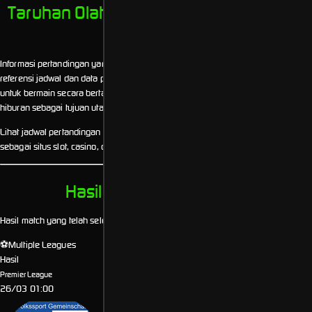
Taruhan Olahraga Secara Bertanggung
Jawab
Informasi pertandingan yang ditampilkan di halaman ini bertujuan sebagai
referensi jadwal dan data pertandingan. GARUDHOKI mendorong pengguna
untuk bermain secara bertanggung jawab, memahami risiko, serta menjadikan
hiburan sebagai tujuan utama dalam mengikuti taruhan olahraga.
Lihat jadwal pertandingan lainnya di
Sports Book
atau kunjungi
GARUDHOKI
sebagai situs slot, casino, dan taruhan bola online terpercaya.
Hasil Pertandingan Bola
Hasil match yang telah selesai.
⚽
Multiple Leagues
Hasil
Premier League
26/03 01:00