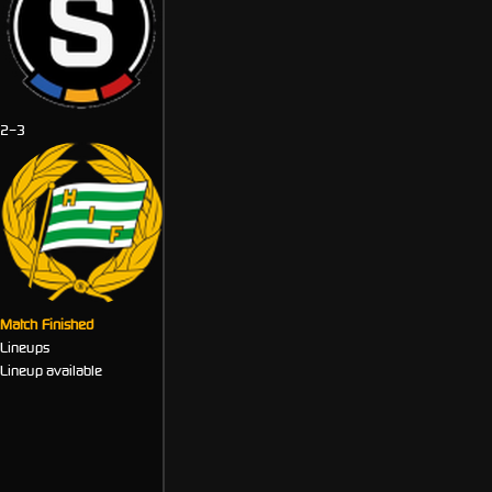
Sparta Praha W
2
–
3
Hammarby
Match Finished
Lineups
Lineup available
Home Team
4-2-3-1
Away Team