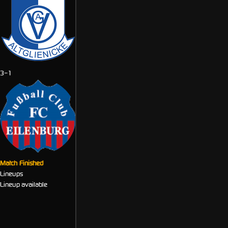
Altglienicke
3
–
1
Eilenburg
Match Finished
Lineups
Lineup available
Home Team
4-2-3-1