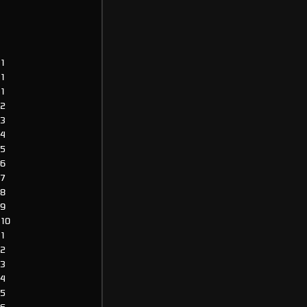
4-2-3-1
1
1
1
2
3
4
5
6
7
8
9
10
1
2
3
4
5