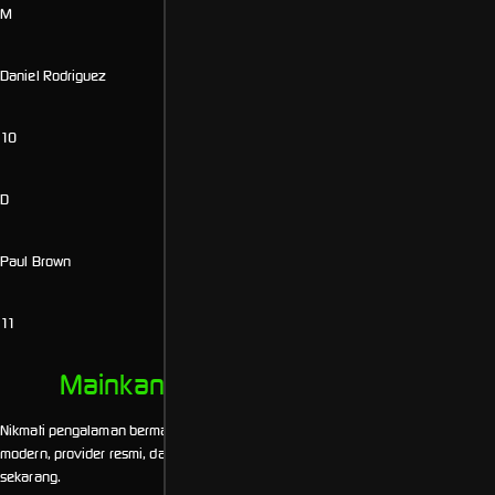
M
Daniel Rodriguez
10
D
Paul Brown
11
Mainkan Slot Online Terpercaya
Nikmati pengalaman bermain slot online terbaik dengan sistem keamanan
modern, provider resmi, dan transaksi cepat. Pilih permainan favorit Anda
sekarang.