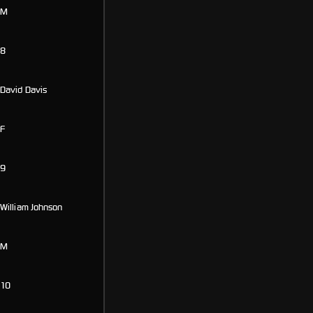
M
8
David Davis
F
9
William Johnson
M
10