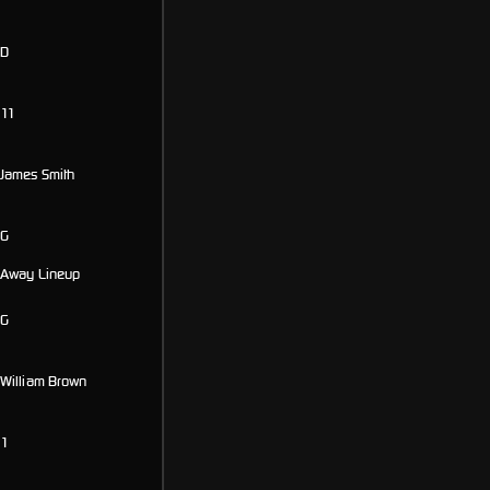
D
11
James Smith
G
Away Lineup
G
William Brown
1