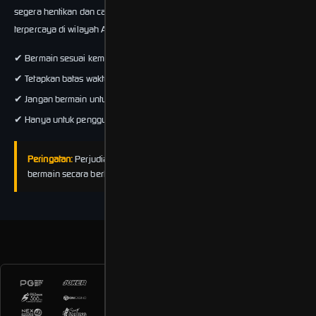
segera hentikan dan cari bantuan profesional dari lembaga dukungan
terpercaya di wilayah Anda.
✔ Bermain sesuai kemampuan finansial
✔ Tetapkan batas waktu & batas deposit
✔ Jangan bermain untuk mengejar kerugian
✔ Hanya untuk pengguna berusia 18+ tahun
Peringatan:
Perjudian memiliki risiko kecanduan. Pastikan Anda
bermain secara bertanggung jawab.
Penyedia Games