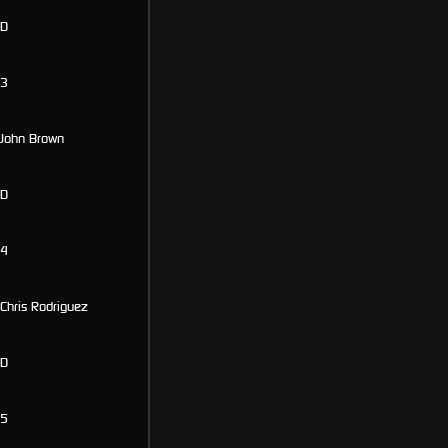
D
3
John Brown
D
4
Chris Rodriguez
D
5