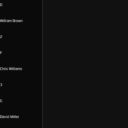
D
William Brown
2
F
Chris Williams
3
G
David Miller