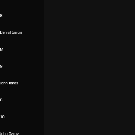
8
Daniel Garcia
M
9
John Jones
G
10
John Garcia