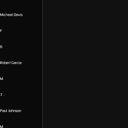
Michael Davis
F
6
Robert Garcia
M
7
Paul Johnson
M