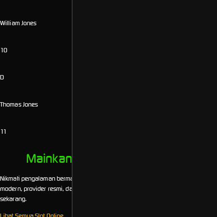
William Jones
10
D
Thomas Jones
11
Mainkan Slot Online Terpercaya
Nikmati pengalaman bermain slot online terbaik dengan sistem keamanan
modern, provider resmi, dan transaksi cepat. Pilih permainan favorit Anda
sekarang.
Lihat Semua Slot Online