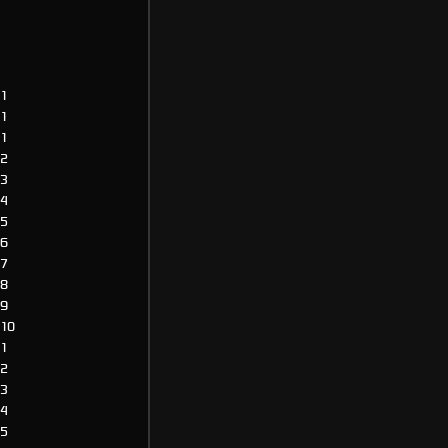
Away Team
3-5-2
1
1
1
2
3
4
5
6
7
8
9
10
1
2
3
4
5