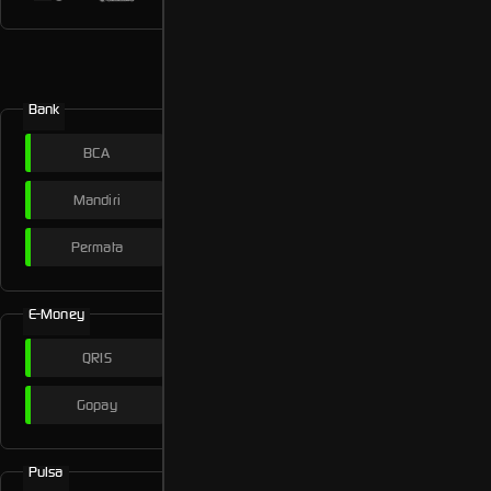
Metode Pembayaran
Bank
BCA
BNI
BRI
Mandiri
Cimb Niaga
Danamon
Permata
Panin
E-Money
QRIS
Dana
OVO
Gopay
LinkAja
Pulsa