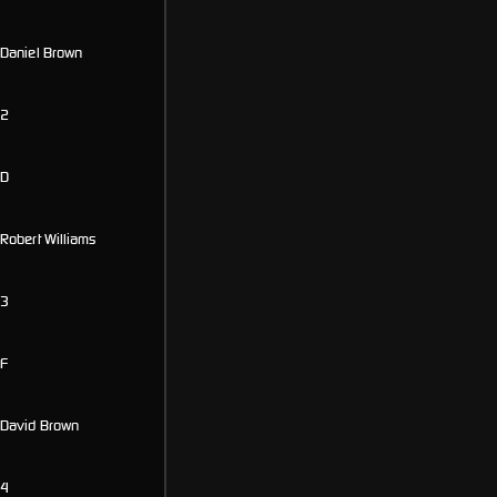
Daniel Brown
2
D
Robert Williams
3
F
David Brown
4