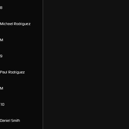
8
Michael Rodriguez
M
9
Paul Rodriguez
M
10
Daniel Smith