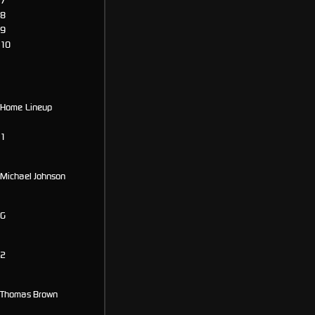
7
8
9
10
Starting Lineup
Home Lineup
1
Michael Johnson
G
2
Thomas Brown