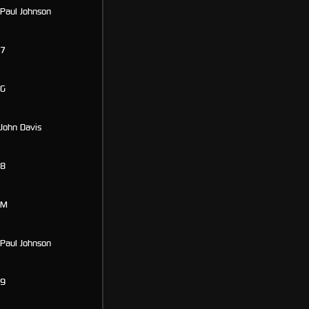
Paul Johnson
7
G
John Davis
8
M
Paul Johnson
9