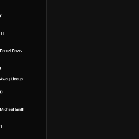
F
11
Daniel Davis
F
Away Lineup
D
Michael Smith
1