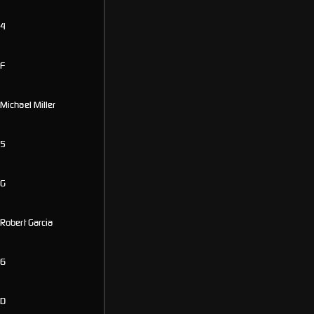
4
F
Michael Miller
5
G
Robert Garcia
6
D