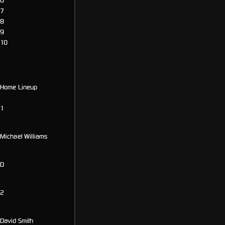
6
7
8
9
10
Starting Lineup
Home Lineup
1
Michael Williams
D
2
David Smith