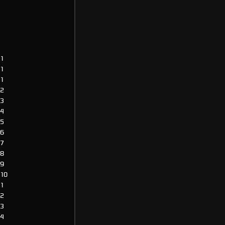
Away Team
4-4-2
1
1
1
2
3
4
5
6
7
8
9
10
1
2
3
4