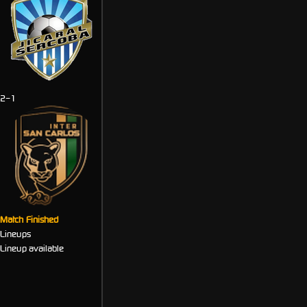
ADR Jicaral
2
–
1
Inter San Carlos
Match Finished
Lineups
Lineup available
Home Team
4-4-2