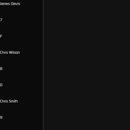
James Davis
7
F
Chris Wilson
8
D
Chris Smith
9