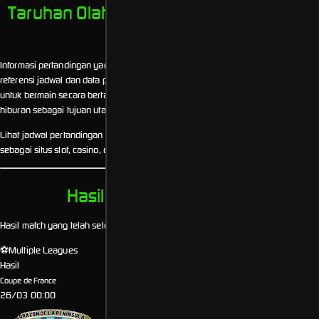
Taruhan Olahraga Secara Bertanggung
Jawab
Informasi pertandingan yang ditampilkan di halaman ini bertujuan sebagai
referensi jadwal dan data pertandingan. GARUDHOKI mendorong pengguna
untuk bermain secara bertanggung jawab, memahami risiko, serta menjadikan
hiburan sebagai tujuan utama dalam mengikuti taruhan olahraga.
Lihat jadwal pertandingan lainnya di
Sports Book
atau kunjungi
GARUDHOKI
sebagai situs slot, casino, dan taruhan bola online terpercaya.
Hasil Pertandingan Bola
Hasil match yang telah selesai.
⚽
Multiple Leagues
Hasil
Coupe de France
26/03 00:00